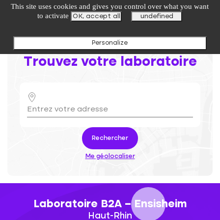
undefined
This site uses cookies and gives you control over what you want
to activate
OK, accept all
undefined
Personalize
Trouvez votre laboratoire
Rechercher
Me géolocaliser
Laboratoire B2A – Ensisheim
Haut-Rhin