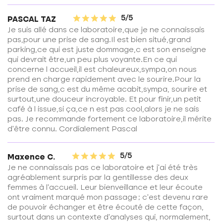
5/5
PASCAL TAZ
Je suis allé dans ce laboratoire,que je ne connaissais
pas,pour une prise de sang.Il est bien situé,grand
parking,ce qui est juste dommage,c est son enseigne
qui devrait être,un peu plus voyante.En ce qui
concerne l accueil,il est chaleureux,sympa,on nous
prend en charge rapidement avec le sourire.Pour la
prise de sang,c est du même acabit,sympa, sourire et
surtout,une douceur incroyable. Et pour finir,un petit
café à l issue,si ça,ce n est pas cool,alors je ne sais
pas. Je recommande fortement ce laboratoire,il mérite
d'être connu. Cordialement Pascal
5/5
Maxence C.
Je ne connaissais pas ce laboratoire et j’ai été très
agréablement surpris par la gentillesse des deux
femmes à l’accueil. Leur bienveillance et leur écoute
ont vraiment marqué mon passage ; c’est devenu rare
de pouvoir échanger et être écouté de cette façon,
surtout dans un contexte d’analyses qui, normalement,