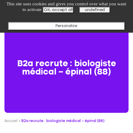
undefined
This site uses cookies and gives you control over what you want
to activate
OK, accept all
undefined
Personalize
B2a recrute : biologiste
médical – épinal (88)
Accueil
>
B2a recrute : biologiste médical – épinal (88)