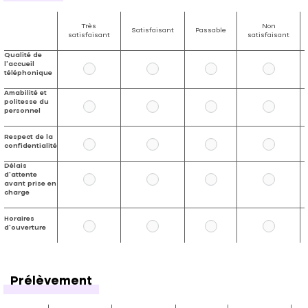
Très
Non
Satisfaisant
Passable
satisfaisant
satisfaisant
Qualité de
l'accueil
téléphonique
Amabilité et
politesse du
personnel
Respect de la
confidentialité
Délais
d'attente
avant prise en
charge
Horaires
d'ouverture
Prélèvement