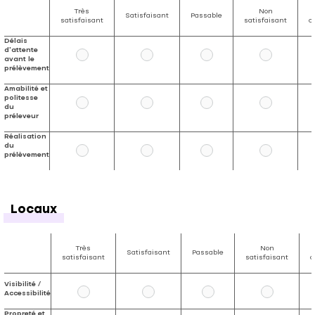
Très
Non
Satisfaisant
Passable
satisfaisant
satisfaisant
c
Délais
d'attente
avant le
prélèvement
Amabilité et
politesse
du
préleveur
Réalisation
du
prélèvement
Locaux
Très
Non
Satisfaisant
Passable
satisfaisant
satisfaisant
c
Visibilité /
Accessibilité
Propreté et