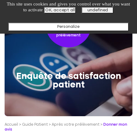
undefined
This site uses cookies and gives you control over what you want
to activate
OK, accept all
undefined
Personalize
Après votre
prélèvement
Enquête de satisfaction
patient
Accueil
>
Guide Patient
>
Après votre prélèvement
>
Donner mon
avis