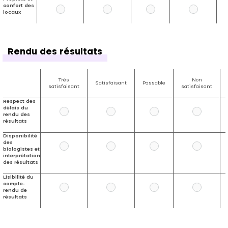
confort des
locaux
Rendu des résultats
Très
Non
Satisfaisant
Passable
satisfaisant
satisfaisant
Respect des
délais du
rendu des
résultats
Disponibilité
des
biologistes et
interprétation
des résultats
Lisibilité du
compte-
rendu de
résultats