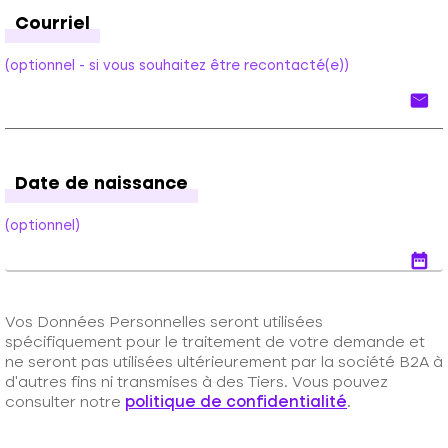
Courriel
(optionnel - si vous souhaitez être recontacté(e))
email
Date de naissance
(optionnel)
date_range
Vos Données Personnelles seront utilisées 
spécifiquement pour le traitement de votre demande et 
ne seront pas utilisées ultérieurement par la société B2A à 
d’autres fins ni transmises à des Tiers. Vous pouvez 
consulter notre 
politique de confidentialité
.