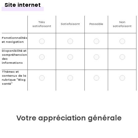
Site internet
Très
Non
Satisfaisant
Passable
satisfaisant
satisfaisant
Fonctionnalités
et navigation
Disponibilité et
compréhension
des
informations
Thèmes et
contenus de la
rubrique "Blog
santé"
Votre appréciation générale