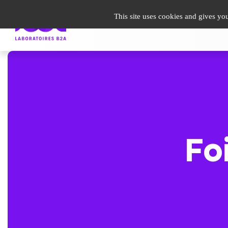
undefined
This site uses cookies and gives yo
Guide Patient
Infos santé
Espace Pro
Le gro
Fo