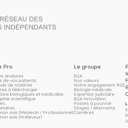
e Pro
Le groupe
P
I
es analyses
B2A
s de vos patients
Nos valeurs
e de matériel
Notre engagement RSE
res à télécharger
Biologie médicale
ions biologiques et médicales
Expertise judiciaire
aphie scientifique
B2A Innovation
les
Postes à pourvoir
L
inaires
Stages / Alternants
5
on avis (Médecin / Professionnel)
Carrières
6
on avis (Préleveur)
0