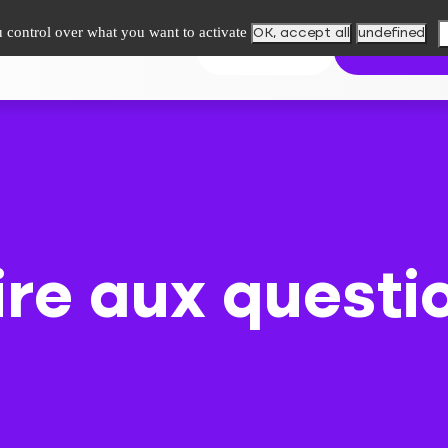
u control over what you want to activate
OK, accept all
undefined
upe
Paiement en ligne
Contact
Mes résultats
Trouver mon l
ire aux questi