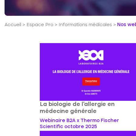
Accueil
>
Espace Pro
>
Informations médicales
>
Nos web
La biologie de l'allergie en
médecine générale
Webinaire B2A x Thermo Fischer
Scientific octobre 2025