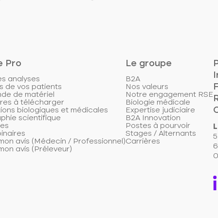
e Pro
Le groupe
P
I
es analyses
B2A
s de vos patients
Nos valeurs
e de matériel
Notre engagement RSE
res à télécharger
Biologie médicale
ions biologiques et médicales
Expertise judiciaire
aphie scientifique
B2A Innovation
les
Postes à pourvoir
L
inaires
Stages / Alternants
5
on avis (Médecin / Professionnel)
Carrières
6
on avis (Préleveur)
0