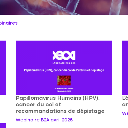
inaires
Papillomavirus Humains (HPV),
L'
cancer du col et
a
recommandations de dépistage
We
Webinaire B2A avril 2025