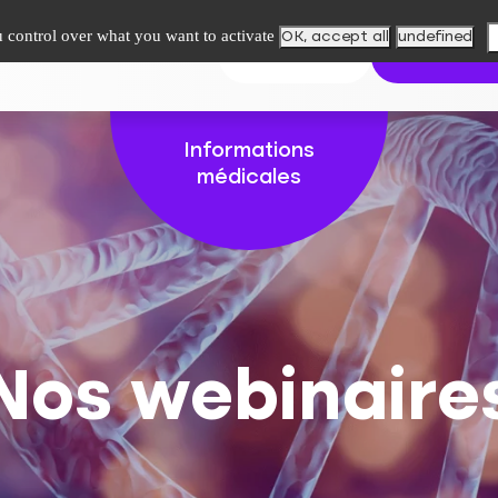
u control over what you want to activate
OK, accept all
undefined
upe
Paiement en ligne
Contact
Mes résultats
Trouver mon l
Informations
médicales
Nos webinaire