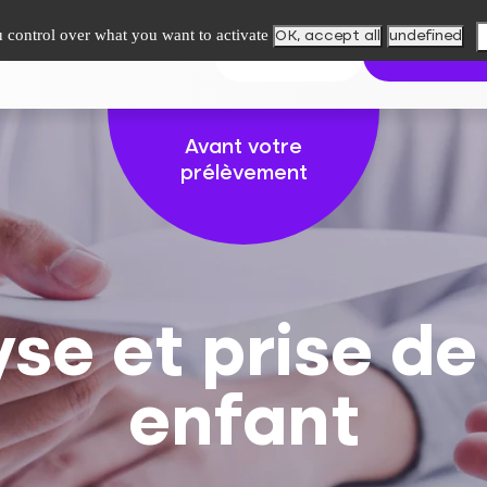
u control over what you want to activate
OK, accept all
undefined
upe
Paiement en ligne
Contact
Mes résultats
Trouver mon l
Avant votre
prélèvement
se et prise d
enfant