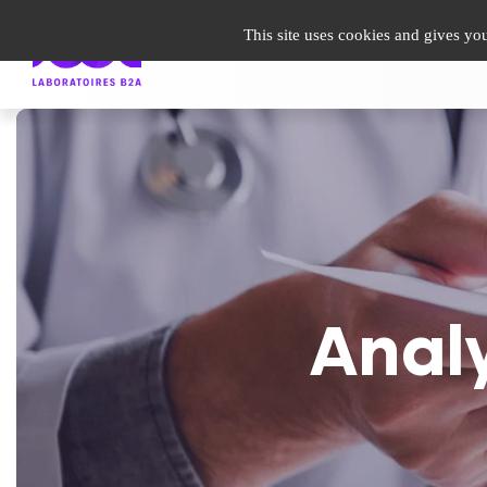
undefined
This site uses cookies and gives yo
Guide Patient
Infos santé
Espace Pro
Le gro
Analy