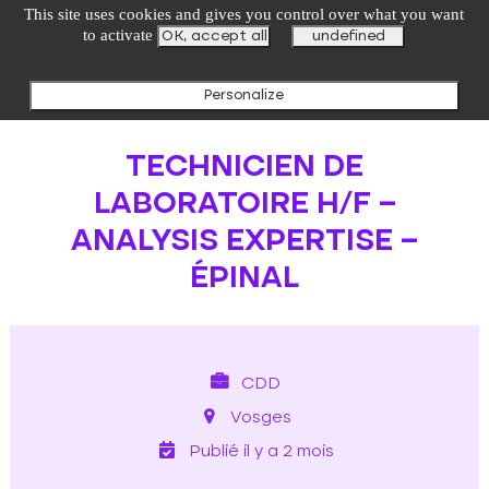
undefined
This site uses cookies and gives you control over what you want
to activate
OK, accept all
undefined
Personalize
TECHNICIEN DE
LABORATOIRE H/F –
ANALYSIS EXPERTISE –
ÉPINAL
CDD
Vosges
Publié il y a 2 mois