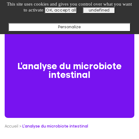
undefined
This site uses cookies and gives you control over what you want
to activate
OK, accept all
undefined
Personalize
L’analyse du microbiote
intestinal
Accueil
>
L’analyse du microbiote intestinal