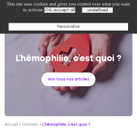
undefined
This site uses cookies and gives you control over what you want
to activate
OK, accept all
undefined
Personalize
L’hémophilie, c’est quoi ?
Voir tous nos articles
Accueil
>
Conseils
>
L’hémophilie, c’est quoi ?