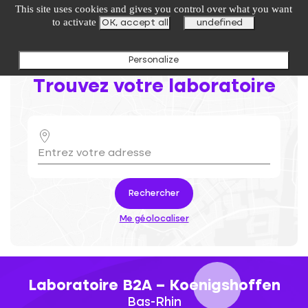
undefined
This site uses cookies and gives you control over what you want
to activate
OK, accept all
undefined
Personalize
Trouvez votre laboratoire
Rechercher
Me géolocaliser
Laboratoire B2A – Koenigshoffen
Bas-Rhin