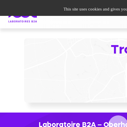
undefined
This site uses cookies and gives yo
Guide Patient
Infos santé
Espace Pro
Le gro
Tr
Laboratoire B2A – Oberh