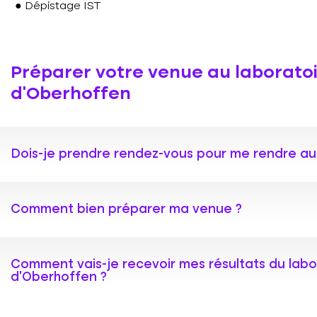
Dépistage IST
Préparer votre venue au laborato
d'Oberhoffen
Dois-je prendre rendez-vous pour me rendre au
Votre laboratoire de biologie médicale vous accueille tou
Comment bien préparer ma venue ?
sang et vos tests COVID-19.
Certains prélèvements particuliers peuvent nécessiter un
contacter le laboratoire par téléphone
Nous vous invitons à consulter notre page dédiée afin de
ou par e-mail au moindre doute.
Comment vais-je recevoir mes résultats du labo
d'Oberhoffen ?
Se préparer avant le prélèvement
Contactez-nous