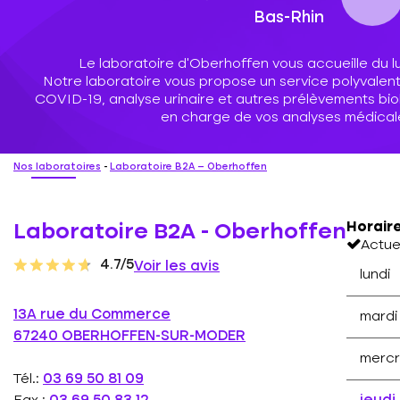
Bas-Rhin
Le laboratoire d’Oberhoffen vous accueille du l
Notre laboratoire vous propose un service polyvalent 
COVID-19, analyse urinaire et autres prélèvements bio
en charge de vos analyses médical
Nos laboratoires
-
Laboratoire B2A – Oberhoffen
Horair
Laboratoire B2A - Oberhoffen
Actue
4.7/5
Voir les avis
lundi
13A rue du Commerce
mardi
67240 OBERHOFFEN-SUR-MODER
mercr
Tél.:
03 69 50 81 09