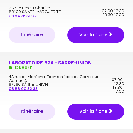
28 rue Ernest Charlier,
07:00-12:30
88100 SAINTE-MARGUERITE
13:30-17:00
03 54 26 81 02
Itinéraire
Voir la fiche
LABORATOIRE B2A - SARRE-UNION
Ouvert
4A rue du Maréchal Foch (en face du Carrefour
07:00-
Contact),
12:30
67260 SARRE-UNION
13:30-
03 88 00 32 33
17:00
Itinéraire
Voir la fiche