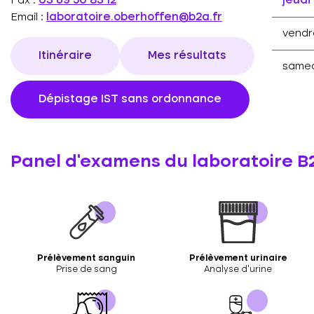
Fax :
03 69 50 83 12
jeudi
Email :
laboratoire.oberhoffen@b2a.fr
vendr
Itinéraire
Mes résultats
samed
Dépistage IST sans ordonnance
Panel d'examens du laboratoire 
Prélèvement sanguin
Prélèvement urinaire
Prise de sang
Analyse d’urine