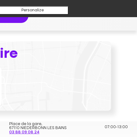
Personalize
Itinéraire
Voir la fiche
aboratoire
LABORATOIRE B2A - MULHOUSE - DORNACH
Ouvert
ire
127 Rue de Belfort,
07:00-12:00
68200 MULHOUSE
03 89 42 70 51
Itinéraire
Voir la fiche
LABORATOIRE B2A - NIEDERBRONN
Ouvert
Place de la gare,
07:00-13:00
67110 NIEDERBONN LES BAINS
03 88 09 08 24