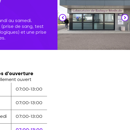
undi au samedi.
(prise de sang, test
logiques) et une prise
es.
es d'ouverture
llement ouvert
07:00-13:00
07:00-13:00
edi
07:00-13:00