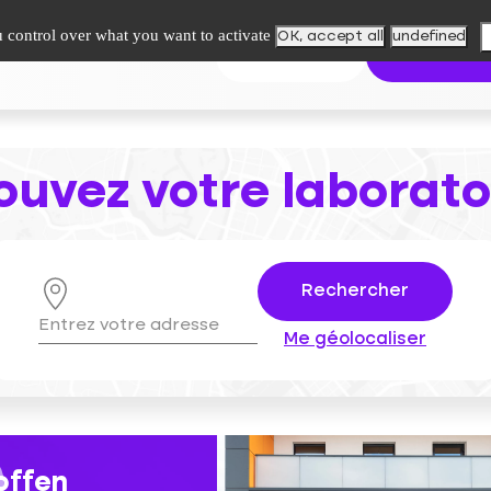
u control over what you want to activate
OK, accept all
undefined
upe
Paiement en ligne
Contact
Mes résultats
Trouver mon l
ouvez votre laborato
Rechercher
Me géolocaliser
offen