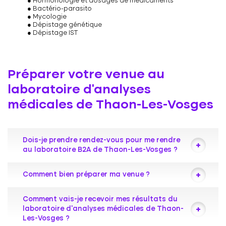
Hormonologie et dosages de médicaments
Bactério-parasito
Mycologie
Dépistage génétique
Dépistage IST
Préparer votre venue au
laboratoire d’analyses
médicales de Thaon-Les-Vosges
Dois-je prendre rendez-vous pour me rendre
au laboratoire B2A de Thaon-Les-Vosges ?
Votre laboratoire de biologie médicale vous
Comment bien préparer ma venue ?
accueille toute la journée sans rendez-vous
pour vos prises de sang et vos tests COVID-19.
Nous vous invitons à consulter notre page
Comment vais-je recevoir mes résultats du
Certains prélèvements particuliers peuvent
dédiée afin de préparer au mieux votre venue :
laboratoire d’analyses médicales de Thaon-
nécessiter une prise de rendez-vous. Nous
Les-Vosges ?
vous invitons à contacter le laboratoire par