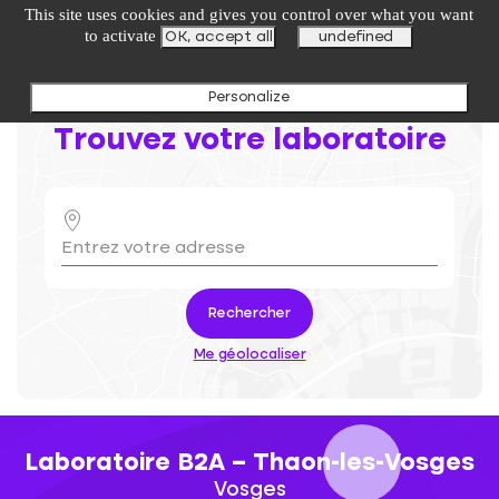
undefined
This site uses cookies and gives you control over what you want
to activate
OK, accept all
undefined
Personalize
Trouvez votre laboratoire
Rechercher
Me géolocaliser
Laboratoire B2A – Thaon-les-Vosges
Vosges