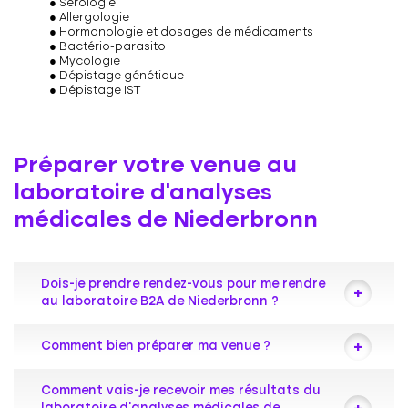
Sérologie
Allergologie
Hormonologie et dosages de médicaments
Bactério-parasito
Mycologie
Dépistage génétique
Dépistage IST
Préparer votre venue au
laboratoire d’analyses
médicales de Niederbronn
Dois-je prendre rendez-vous pour me rendre
au laboratoire B2A de Niederbronn ?
Votre laboratoire de biologie médicale vous
Comment bien préparer ma venue ?
accueille toute la journée sans rendez-vous
pour vos prises de sang et vos tests COVID-19.
Nous vous invitons à consulter notre page
Comment vais-je recevoir mes résultats du
Certains prélèvements particuliers peuvent
dédiée afin de préparer au mieux votre venue :