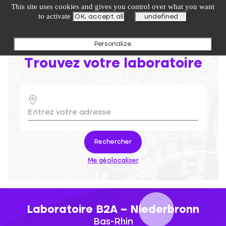
undefined
This site uses cookies and gives you control over what you want
to activate
OK, accept all
undefined
Personalize
Trouvez votre laboratoire
Rechercher
Me géolocaliser
Laboratoire B2A – Niederbronn
Bas-Rhin