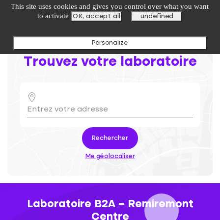
undefined
This site uses cookies and gives you control over what you want
to activate
OK, accept all
undefined
Personalize
Trouvez votre laboratoire
Rechercher
Me géolocaliser
Laboratoire B2A – Remiremont
Centre