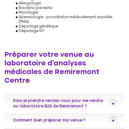
Allergologie
Bactério-parasito
Mycologie
Spermiologie - procréation médicalement assistée
(PMA)
Dépistage génétique
Dépistage IST
Préparer votre venue au
laboratoire d’analyses
médicales de Remiremont
Centre
Dois-je prendre rendez-vous pour me rendre
au laboratoire B2A de Remiremont ?
Votre laboratoire de biologie médicale vous
Comment bien préparer ma venue ?
accueille toute la journée sans rendez-vous