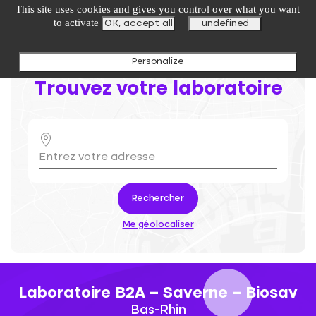
undefined
This site uses cookies and gives you control over what you want
to activate
OK, accept all
undefined
Personalize
Trouvez votre laboratoire
Rechercher
Me géolocaliser
Laboratoire B2A – Saverne – Biosav
Bas-Rhin