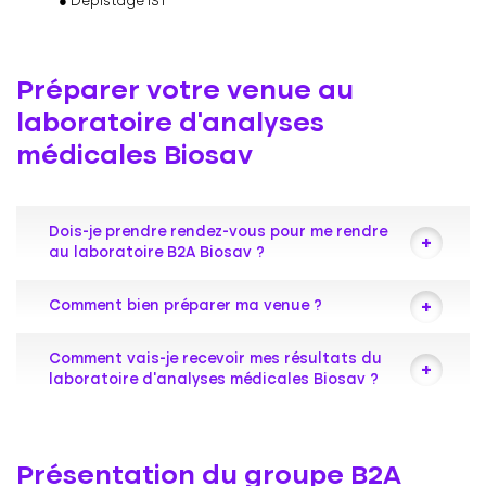
Dépistage IST
Préparer votre venue au
laboratoire d’analyses
médicales Biosav
Dois-je prendre rendez-vous pour me rendre
au laboratoire B2A Biosav ?
Votre laboratoire de biologie médicale vous
Comment bien préparer ma venue ?
accueille toute la journée sans rendez-vous
pour vos prises de sang et vos tests COVID-19.
Nous vous invitons à consulter notre page
Comment vais-je recevoir mes résultats du
Certains prélèvements particuliers peuvent
dédiée afin de préparer au mieux votre venue :
laboratoire d’analyses médicales Biosav ?
nécessiter une prise de rendez-vous. Nous
vous invitons à contacter le laboratoire par
Se préparer avant le prélèvement
Nous transmettrons vos résultats
téléphone
préférentiellement par internet (rapide,
ou par e-mail au moindre doute.
Présentation du groupe B2A
écologique et sécurisé). Pour cela votre e-mail