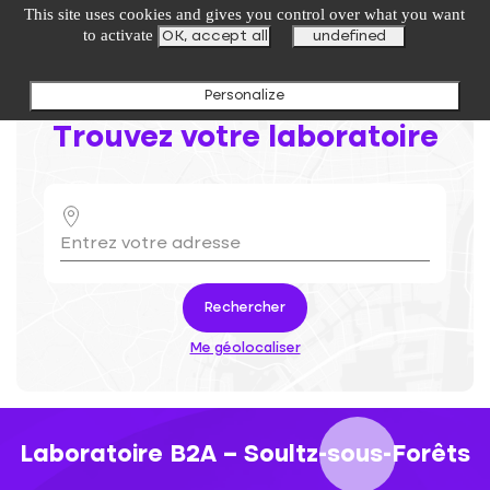
undefined
This site uses cookies and gives you control over what you want
to activate
OK, accept all
undefined
Personalize
Trouvez votre laboratoire
Rechercher
Me géolocaliser
Laboratoire B2A – Soultz-sous-Forêts