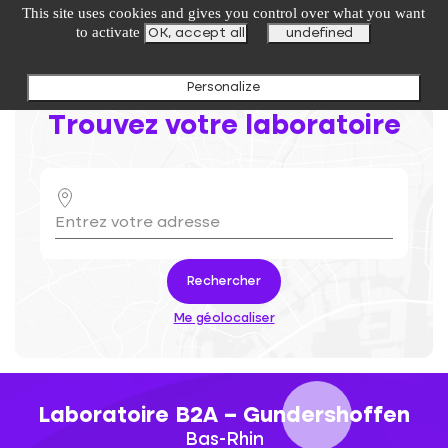
undefined
This site uses cookies and gives you control over what you want
to activate
OK, accept all
undefined
Personalize
Trouvez votre laboratoire
Rechercher
Me géolocaliser
Laboratoire B2A – Gundershoffen
Bas-Rhin