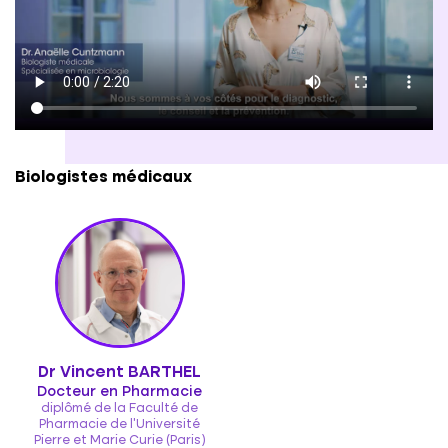
Biologistes médicaux
Dr Vincent BARTHEL
Docteur en Pharmacie
diplômé de la Faculté de
Pharmacie de l'Université
Pierre et Marie Curie (Paris)