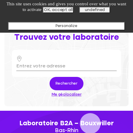
undefined
This site uses cookies and gives you control over what you want
to activate
OK, accept all
undefined
Personalize
Trouvez votre laboratoire
Rechercher
Me géolocaliser
Laboratoire B2A – Bouxwiller
Bas-Rhin