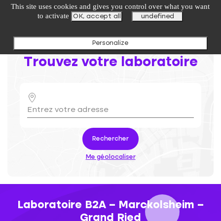
undefined
This site uses cookies and gives you control over what you want
to activate
OK, accept all
undefined
Personalize
Trouvez votre laboratoire
Rechercher
Me géolocaliser
Laboratoire B2A – Marckolsheim –
Grand Ried