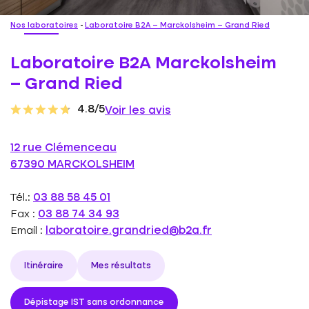
Nos laboratoires
-
Laboratoire B2A – Marckolsheim – Grand Ried
Laboratoire B2A Marckolsheim
– Grand Ried
4.8/5
Voir les avis
12 rue Clémenceau
67390 MARCKOLSHEIM
Tél.:
03 88 58 45 01
Fax :
03 88 74 34 93
Email :
laboratoire.grandried@b2a.fr
Itinéraire
Mes résultats
Dépistage IST sans ordonnance